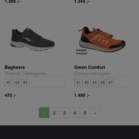
1.395 ;-
1.345 ;-
Bagheera
Green Comfort
Svart/vit Träningssko.
Orange Hikingsko.
41
43
44
41
42
44
46
47
475 ;-
1.495 ;-
1
2
3
4
5
»