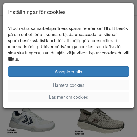
Toggl
Inställningar för cookies
navig
Visa filter
Vi och våra samarbetspartners sparar referenser till ditt besök
på din enhet för att kunna erbjuda anpassade funktioner,
Sport/Fritid - Herr (99
spara besöksstatistik och för att möjliggöra personifierad
marknadsföring. Utöver nödvändiga cookies, som krävs för
artiklar)
sida ska fungera, kan du själv välja vilken typ av cookies du vill
tillåta.
Sortera efter:
Acceptera alla
Hantera cookies
Läs mer om cookies