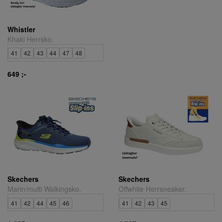
Whistler
Khaki Herrsko.
41
42
43
44
47
48
649 ;-
Skechers
Skechers
Marin/multi Walkingsko.
Offwhite Herrsneaker.
41
42
44
45
46
41
42
43
45