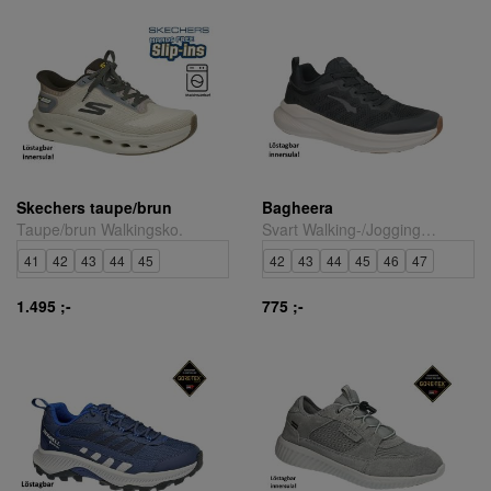
Skechers taupe/brun
Bagheera
Taupe/brun Walkingsko.
Svart Walking-/Joggingsko.
41
42
43
44
45
42
43
44
45
46
47
1.495 ;-
775 ;-