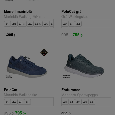
Merrell marinblå
PoleCat grå
Marinblå Walking-/hikingsko.
Grå Walkingsko.
42
43
43,5
44
44,5
45
46
42
43
44
995 ;-
795 ;-
1.295 ;-
PoleCat
Endurance
Marinblå Walkingsko.
Maringrå Sport-/joggingsko.
42
44
45
46
40
41
42
43
44
995 ;-
795 ;-
565 ;-