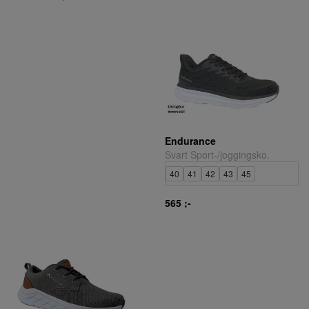
Endurance
Svart Sport-/joggingsko.
40
41
42
43
45
565 ;-