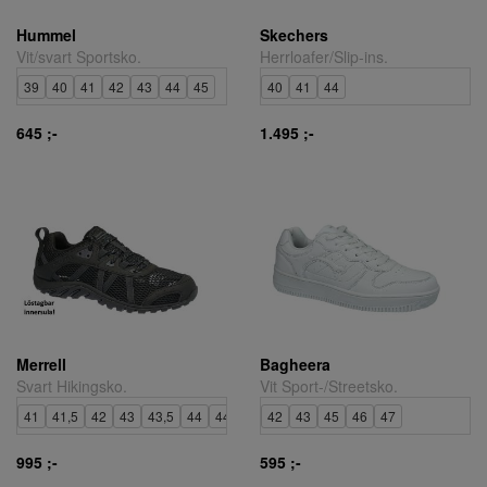
Hummel
Skechers
Vit/svart Sportsko.
Herrloafer/Slip-ins.
39
40
41
42
43
44
45
40
41
44
645 ;-
1.495 ;-
Merrell
Bagheera
Svart Hikingsko.
Vit Sport-/Streetsko.
41
41,5
42
43
43,5
44
44,5
45
42
43
45
46
47
995 ;-
595 ;-