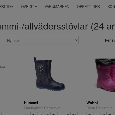
FRITID
ÖVRIGT
VARUMÄRKEN
ÖPPETTIDER
KON
mmi-/allvädersstövlar (24 art
Per s
Hummel
Wobbi
Marin/glitter Barnstövel.
Rosa Barnstövel.
28
21
23
24
25
26
27
28
29
30
31
21
32
22
33
23
34
24
3