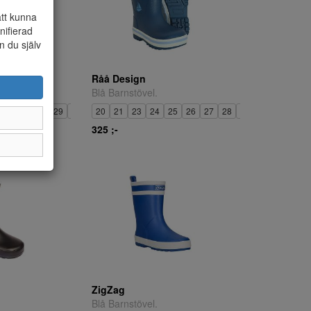
att kunna
nifierad
n du själv
Råå Design
Blå Barnstövel.
26
27
28
29
30
31
20
32
21
33
23
34
24
35
25
26
27
28
29
30
31
32
325 ;-
ZigZag
Blå Barnstövel.