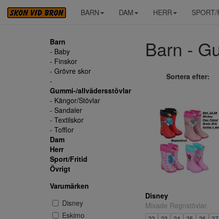
BARN
DAM
HERR
SPORT/
Barn - Gu
Barn
- Baby
- Finskor
- Grövre skor
Sortera efter:
-
Gummi-/allvädersstövlar
- Kängor/Stövlar
- Sandaler
- Textilskor
- Tofflor
Dam
Herr
Sport/Fritid
Övrigt
Varumärken
Disney
Disney
Mixade Regnstövlar.
Eskimo
22
23
24
25
26
27