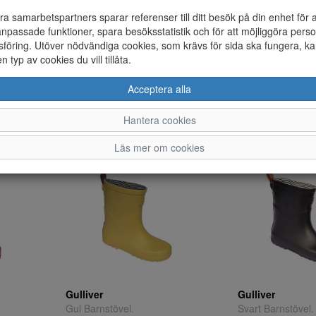
ra samarbetspartners sparar referenser till ditt besök på din enhet för 
npassade funktioner, spara besöksstatistik och för att möjliggöra perso
föring. Utöver nödvändiga cookies, som krävs för sida ska fungera, ka
en typ av cookies du vill tillåta.
Sulman
Råå Design
Acceptera alla
s.
Svart Gummiboots.
Röd Barnstövel.
28
29
30
31
28
32
29
33
30
34
31
35
32
33
34
35
22
23
24
25
Hantera cookies
445 ;-
325 ;-
Läs mer om cookies
Gulliver
Gulliver
Gul Barnstövel.
Svart Barnstövel.