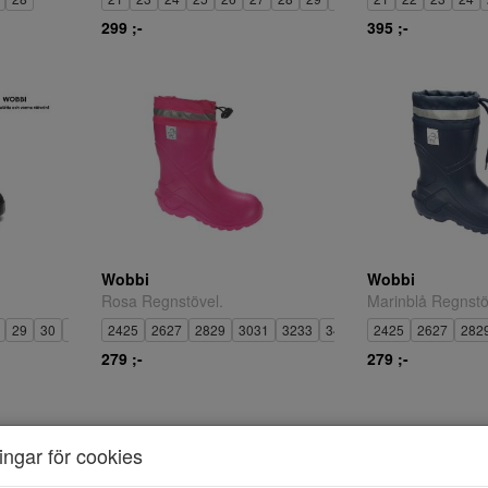
299 ;-
395 ;-
Wobbi
Wobbi
Rosa Regnstövel.
Marinblå Regnstö
29
30
31
32
2425
33
2627
2829
3031
3233
3435
2425
2627
282
279 ;-
279 ;-
ningar för cookies