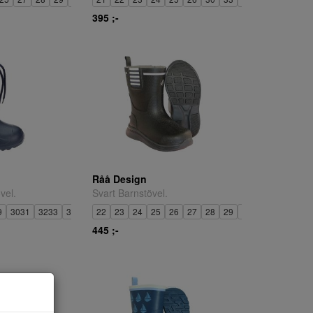
395 ;-
Råå Design
vel.
Svart Barnstövel.
9
3031
3233
3435
22
23
24
25
26
27
28
29
30
31
32
33
445 ;-