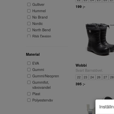
Gulliver
199 ;-
Hummel
No Brand
Nordic
North Bend
Råå Design
Sulman
Wobbi
Material
ZigZag
EVA
Wobbi
Gummi
Svart Barnstövel.
Gummi/Neopren
22
23
24
26
27
28
Gummifot,
395 ;-
vävovandel
Plast
Polyesterväv
Inställ