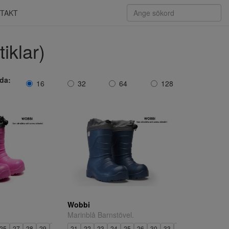
TAKT
iklar)
ida:
16
32
64
128
Wobbi
Marinblå Barnstövel.
5
25
27
28
29
30
31
21
32
22
34
23
35
24
25
26
30
33
34