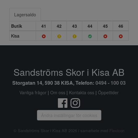
Lagersaldo
Butik
41
42
43
44
45
46
Kisa
Sandströms Skor i Kisa AB
Storgatan 14, 590 38 KISA, Telefon:
0494 - 100 03
Vanliga frågor
|
Om oss
|
Kontakta oss
|
Öppettider
Ändra inställingar för cookies
© Sandströms Skor i Kisa AB 2026 i samarbete med
Flexicon