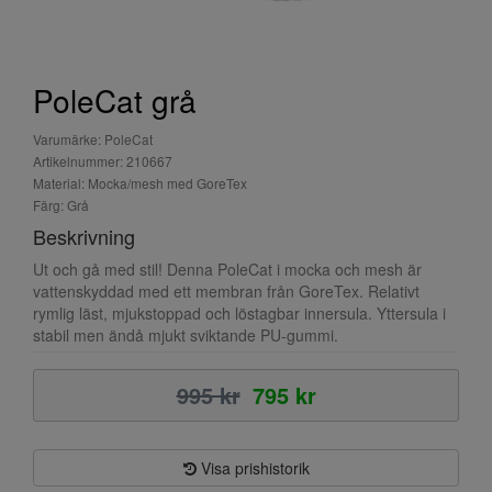
PoleCat grå
Varumärke: PoleCat
Artikelnummer: 210667
Material: Mocka/mesh med GoreTex
Färg: Grå
Beskrivning
Ut och gå med stil! Denna PoleCat i mocka och mesh är
vattenskyddad med ett membran från GoreTex. Relativt
rymlig läst, mjukstoppad och löstagbar innersula. Yttersula i
stabil men ändå mjukt sviktande PU-gummi.
995 kr
795 kr
Visa prishistorik