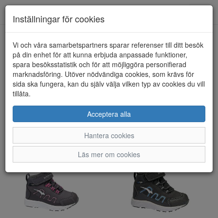
Toggl
Inställningar för cookies
navig
Visa filter
Vi och våra samarbetspartners sparar referenser till ditt besök
på din enhet för att kunna erbjuda anpassade funktioner,
Barn - Kängor/Stövlar (49
spara besöksstatistik och för att möjliggöra personifierad
marknadsföring. Utöver nödvändiga cookies, som krävs för
artiklar)
sida ska fungera, kan du själv välja vilken typ av cookies du vill
tillåta.
Sortera efter:
Acceptera alla
Hantera cookies
Läs mer om cookies