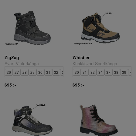
ZigZag
Whistler
Svart Vinterkänga.
Khaki/svart Sportkänga.
26
27
28
29
30
31
32
33
35
30
31
32
34
37
38
39
40
695 ;-
695 ;-