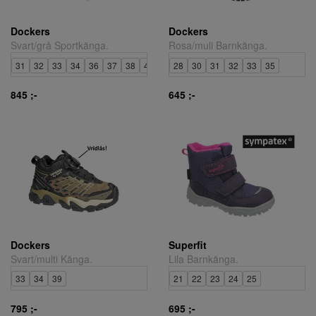
Dockers
Dockers
Svart/grå Sportkänga.
Rosa/muli Barnkänga.
31
32
33
34
36
37
38
40
41
28
30
31
32
33
35
845 ;-
645 ;-
Dockers
Superfit
Svart/multi Känga.
Lila Barnkänga.
33
34
39
21
22
23
24
25
795 ;-
695 ;-