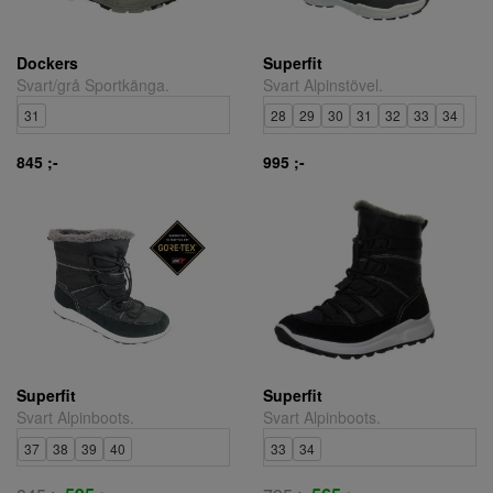
Dockers
Superfit
Svart/grå Sportkänga.
Svart Alpinstövel.
31
28
29
30
31
32
33
34
845 ;-
995 ;-
Superfit
Superfit
Svart Alpinboots.
Svart Alpinboots.
37
38
39
40
33
34