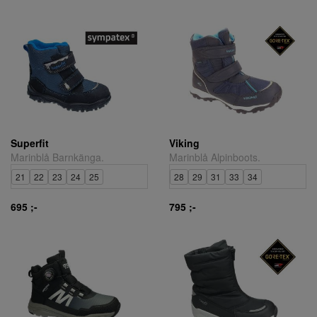
Superfit
Viking
Marinblå Barnkänga.
Marinblå Alpinboots.
21
22
23
24
25
28
29
31
33
34
695 ;-
795 ;-