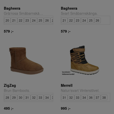
Bagheera
Bagheera
Grå/rosa Småbarnskänga.
Svart Småbarnskänga.
20
21
22
23
24
25
26
27
21
22
23
24
25
26
579 ;-
579 ;-
ZigZag
Merrell
Brun Barnboots.
Natur/svart Vinterstövel.
28
29
30
31
32
33
34
35
31
32
33
34
36
37
38
495 ;-
995 ;-