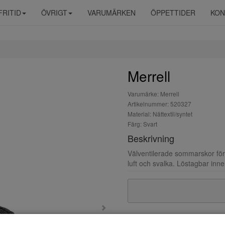
FRITID
ÖVRIGT
VARUMÄRKEN
ÖPPETTIDER
KON
Merrell
Varumärke: Merrell
Artikelnummer: 520327
Material: Nättextil/syntet
Färg: Svart
Beskrivning
Välventilerade sommarskor för 
luft och svalka. Löstagbar inne