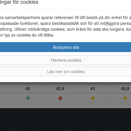
ningar för cookies
ra samarbetspartners sparar referenser till ditt besök på din enhet för 
npassade funktioner, spara besöksstatistik och för att möjliggöra perso
föring. Utöver nödvändiga cookies, som krävs för sida ska fungera, ka
en typ av cookies du vill tillåta.
Acceptera alla
Hantera cookies
Läs mer om cookies
42
42,5
43
43,5