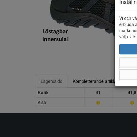
Inställ
Vi och vå
erbjuda a
marknads
välja vilk
Lagersaldo
Kompletterande artiklar
Butik
41
41,5
Kisa