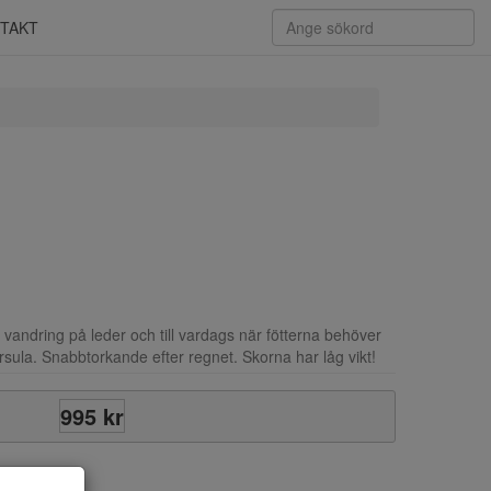
TAKT
vandring på leder och till vardags när fötterna behöver
rsula. Snabbtorkande efter regnet. Skorna har låg vikt!
995 kr