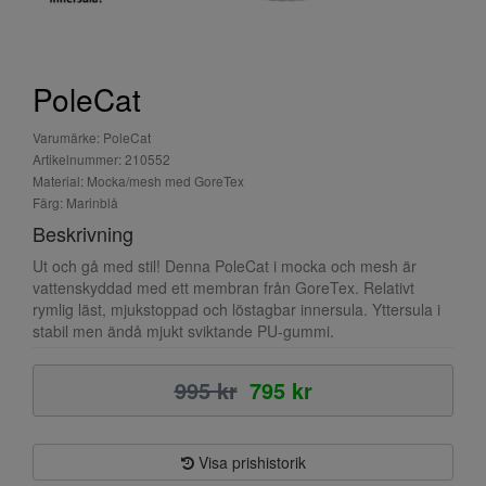
PoleCat
Varumärke: PoleCat
Artikelnummer: 210552
Material: Mocka/mesh med GoreTex
Färg: Marinblå
Beskrivning
Ut och gå med stil! Denna PoleCat i mocka och mesh är
vattenskyddad med ett membran från GoreTex. Relativt
rymlig läst, mjukstoppad och löstagbar innersula. Yttersula i
stabil men ändå mjukt sviktande PU-gummi.
995 kr
795 kr
Visa prishistorik