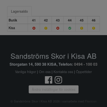
Lagersaldo
Butik
41
42
43
44
45
46
Kisa
Sandströms Skor i Kisa AB
Storgatan 14, 590 38 KISA, Telefon:
0494 - 100 03
Vanliga frågor
|
Om oss
|
Kontakta oss
|
Öppettider
Ändra inställingar för cookies
© Sandströms Skor i Kisa AB 2026 i samarbete med
Flexicon