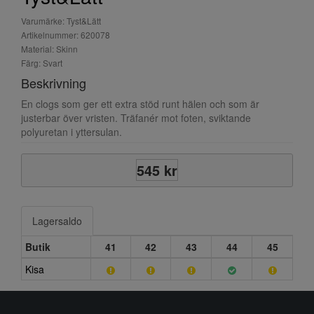
Varumärke: Tyst&Lätt
Artikelnummer: 620078
Material: Skinn
Färg: Svart
Beskrivning
En clogs som ger ett extra stöd runt hälen och som är
justerbar över vristen. Träfanér mot foten, sviktande
polyuretan i yttersulan.
545 kr
Lagersaldo
Butik
41
42
43
44
45
Kisa