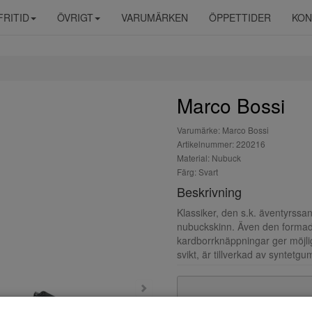
FRITID
ÖVRIGT
VARUMÄRKEN
ÖPPETTIDER
KON
Marco Bossi
Varumärke: Marco Bossi
Artikelnummer: 220216
Material: Nubuck
Färg: Svart
Beskrivning
Klassiker, den s.k. äventyrssan
nubuckskinn. Även den formade 
kardborrknäppningar ger möjligh
svikt, är tillverkad av syntetgu