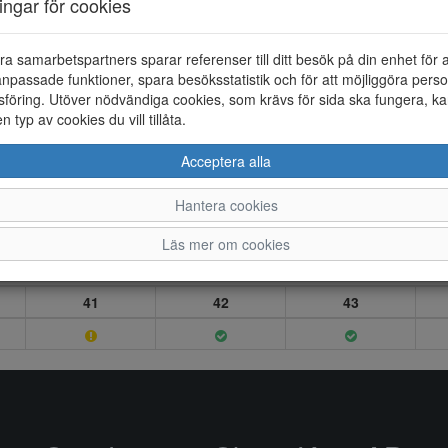
ningar för cookies
ra samarbetspartners sparar referenser till ditt besök på din enhet för 
npassade funktioner, spara besöksstatistik och för att möjliggöra perso
föring. Utöver nödvändiga cookies, som krävs för sida ska fungera, ka
en typ av cookies du vill tillåta.
Acceptera alla
Hantera cookies
Läs mer om cookies
41
42
43