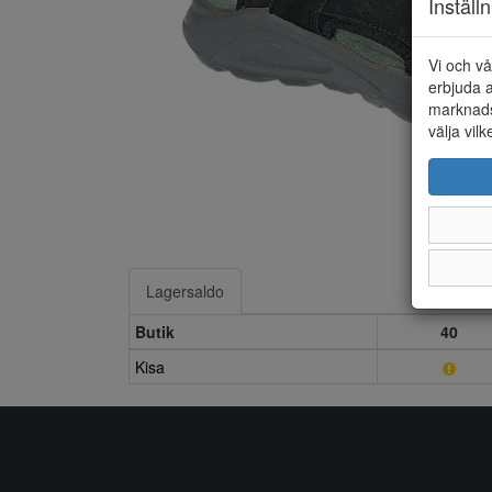
Inställ
Vi och vå
erbjuda a
marknads
välja vilk
Lagersaldo
Butik
40
Kisa