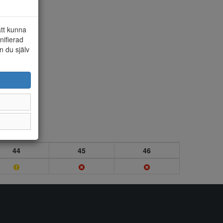
att kunna
nifierad
n du själv
44
45
46