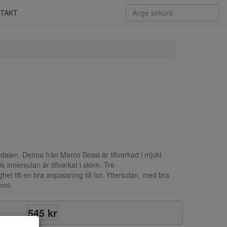
TAKT
dalen. Denna från Marco Bossi är tillverkad i mjukt
innersulan är tillverkat i skinn. Tre
et till en bra anpassning till fot. Yttersulan, med bra
mmi.
545 kr