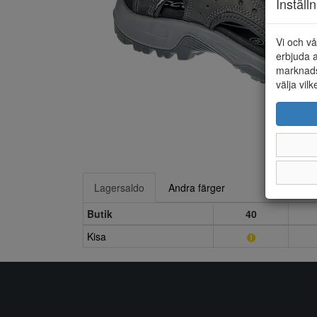
Inställ
Vi och vå
erbjuda a
marknads
välja vilk
Lagersaldo
Andra färger
Butik
40
Kisa