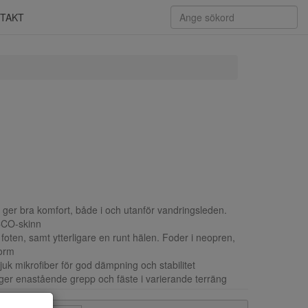
TAKT
 ger bra komfort, både i och utanför vandringsleden.
ECCO-skinn
oten, samt ytterligare en runt hälen. Foder i neopren,
form
k mikrofiber för god dämpning och stabilitet
 ger enastående grepp och fäste i varierande terräng