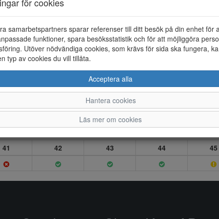
ningar för cookies
ra samarbetspartners sparar referenser till ditt besök på din enhet för 
npassade funktioner, spara besöksstatistik och för att möjliggöra perso
föring. Utöver nödvändiga cookies, som krävs för sida ska fungera, ka
en typ av cookies du vill tillåta.
Acceptera alla
Hantera cookies
Läs mer om cookies
41
42
43
44
45