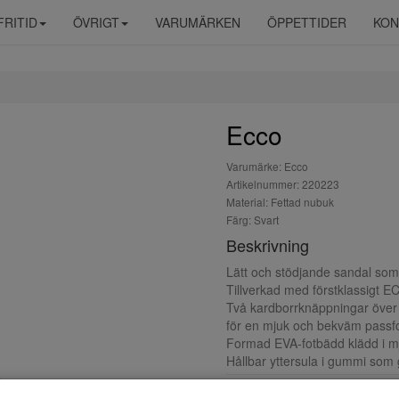
FRITID
ÖVRIGT
VARUMÄRKEN
ÖPPETTIDER
KON
Ecco
Varumärke: Ecco
Artikelnummer: 220223
Material: Fettad nubuk
Färg: Svart
Beskrivning
Lätt och stödjande sandal som
Tillverkad med förstklassigt 
Två kardborrknäppningar över f
för en mjuk och bekväm pass
Formad EVA-fotbädd klädd i mju
Hållbar yttersula i gummi som