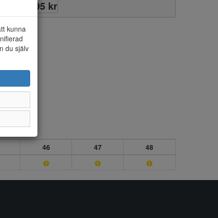
1295 kr
att kunna
nifierad
n du själv
46
47
48