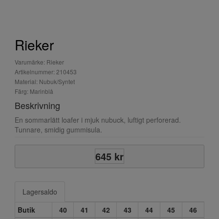
Rieker
Varumärke: Rieker
Artikelnummer: 210453
Material: Nubuk/Syntet
Färg: Marinblå
Beskrivning
En sommarlätt loafer i mjuk nubuck, luftigt perforerad.
Tunnare, smidig gummisula.
645 kr
Lagersaldo
Butik
40
41
42
43
44
45
46