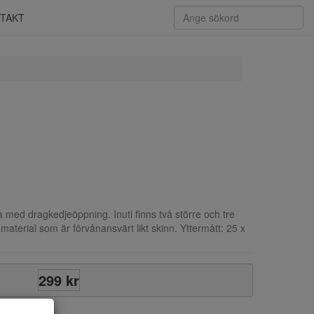
TAKT
 med dragkedjeöppning. Inuti finns två större och tre
-material som är förvånansvärt likt skinn. Yttermått: 25 x
299 kr