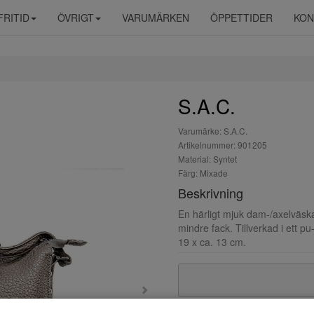
FRITID
ÖVRIGT
VARUMÄRKEN
ÖPPETTIDER
KON
S.A.C.
Varumärke: S.A.C.
Artikelnummer: 901205
Material: Syntet
Färg: Mixade
Beskrivning
En härligt mjuk dam-/axelväska
mindre fack. Tillverkad i ett pu
19 x ca. 13 cm.