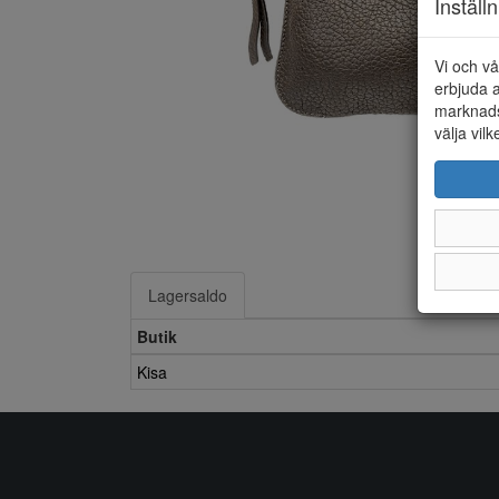
Inställ
Vi och vå
erbjuda a
marknads
välja vilk
Lagersaldo
Butik
Kisa