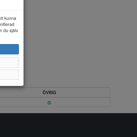
att kunna
nifierad
n du själv
ÖVRIG