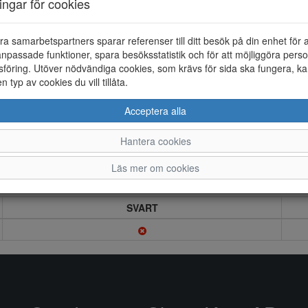
ningar för cookies
ra samarbetspartners sparar referenser till ditt besök på din enhet för 
npassade funktioner, spara besöksstatistik och för att möjliggöra perso
föring. Utöver nödvändiga cookies, som krävs för sida ska fungera, ka
en typ av cookies du vill tillåta.
Acceptera alla
Hantera cookies
Läs mer om cookies
SVART