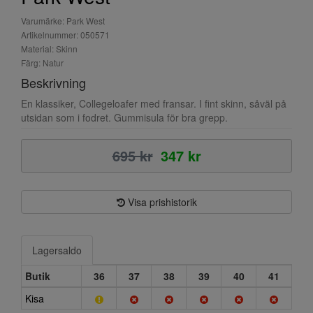
Varumärke: Park West
Artikelnummer: 050571
Material: Skinn
Färg: Natur
Beskrivning
En klassiker, Collegeloafer med fransar. I fint skinn, såväl på
utsidan som i fodret. Gummisula för bra grepp.
695 kr
347 kr
Visa prishistorik
Lagersaldo
Butik
36
37
38
39
40
41
Kisa