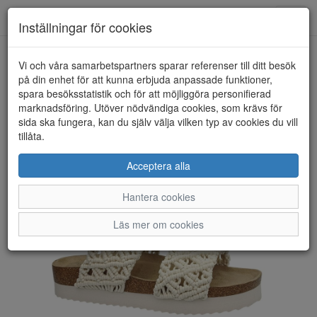
Toggl
Inställningar för cookies
navig
Vi och våra samarbetspartners sparar referenser till ditt besök
HEM
DUFFY
på din enhet för att kunna erbjuda anpassade funktioner,
spara besöksstatistik och för att möjliggöra personifierad
marknadsföring. Utöver nödvändiga cookies, som krävs för
sida ska fungera, kan du själv välja vilken typ av cookies du vill
tillåta.
Acceptera alla
Hantera cookies
Läs mer om cookies