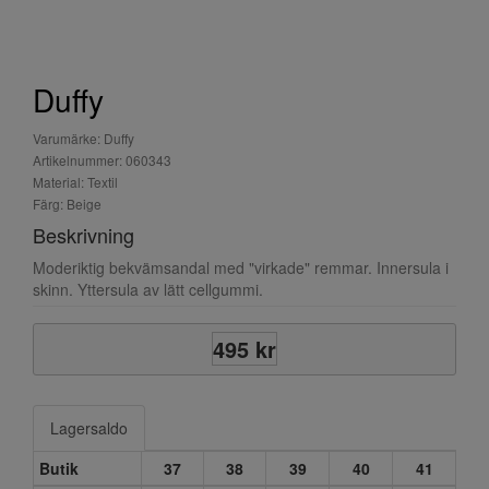
Duffy
Varumärke: Duffy
Artikelnummer: 060343
Material: Textil
Färg: Beige
Beskrivning
Moderiktig bekvämsandal med "virkade" remmar. Innersula i
skinn. Yttersula av lätt cellgummi.
495 kr
Lagersaldo
Butik
37
38
39
40
41