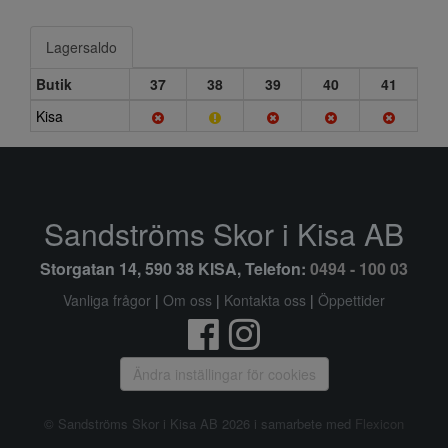
Lagersaldo
Butik
37
38
39
40
41
Kisa
Sandströms Skor i Kisa AB
Storgatan 14, 590 38 KISA, Telefon:
0494 - 100 03
Vanliga frågor
|
Om oss
|
Kontakta oss
|
Öppettider
Ändra inställingar för cookies
© Sandströms Skor i Kisa AB 2026 i samarbete med
Flexicon