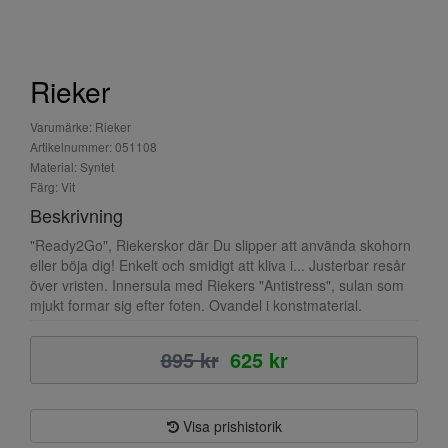
Rieker
Varumärke: Rieker
Artikelnummer: 051108
Material: Syntet
Färg: Vit
Beskrivning
"Ready2Go", Riekerskor där Du slipper att använda skohorn
eller böja dig! Enkelt och smidigt att kliva i... Justerbar resår
över vristen. Innersula med Riekers "Antistress", sulan som
mjukt formar sig efter foten. Ovandel i konstmaterial.
895 kr
625 kr
Visa prishistorik