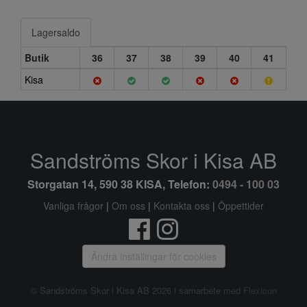
Lagersaldo
Butik
36
37
38
39
40
41
Kisa
Sandströms Skor i Kisa AB
Storgatan 14, 590 38 KISA, Telefon:
0494 - 100 03
Vanliga frågor
|
Om oss
|
Kontakta oss
|
Öppettider
Ändra inställingar för cookies
© Sandströms Skor i Kisa AB 2026 i samarbete med
Flexicon