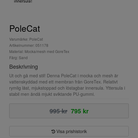
PoleCat
Varumärke: PoleCat
Artikelnummer: 051178
Material: Mocka/mesh med GoreTex
Färg: Sand
Beskrivning
Ut och gå med stil! Denna PoleCat i mocka och mesh är
vattenskyddad med ett membran från GoreTex. Relativt
rymlig läst, mjukstoppad och löstagbar innersula. Yttersula i
stabil men ändå mjukt sviktande PU-gummi.
995 kr
795 kr
Visa prishistorik