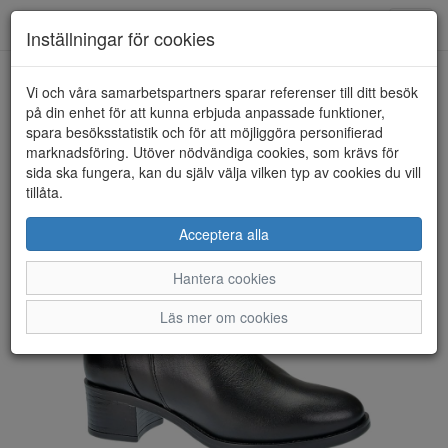
Toggl
Inställningar för cookies
navig
Vi och våra samarbetspartners sparar referenser till ditt besök
HEM
ROSA NEGRA
på din enhet för att kunna erbjuda anpassade funktioner,
spara besöksstatistik och för att möjliggöra personifierad
marknadsföring. Utöver nödvändiga cookies, som krävs för
sida ska fungera, kan du själv välja vilken typ av cookies du vill
tillåta.
Acceptera alla
Hantera cookies
Läs mer om cookies