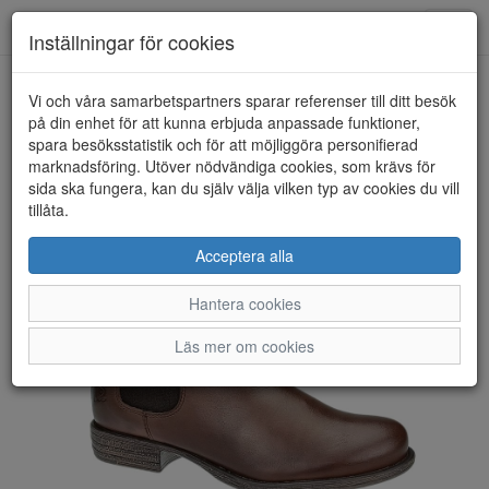
Toggl
Inställningar för cookies
navig
Vi och våra samarbetspartners sparar referenser till ditt besök
HEM
ROSA NEGRA
på din enhet för att kunna erbjuda anpassade funktioner,
spara besöksstatistik och för att möjliggöra personifierad
marknadsföring. Utöver nödvändiga cookies, som krävs för
sida ska fungera, kan du själv välja vilken typ av cookies du vill
tillåta.
Acceptera alla
Hantera cookies
Läs mer om cookies