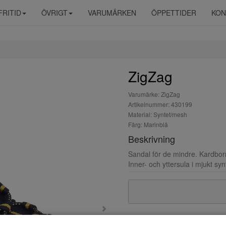
FRITID
ÖVRIGT
VARUMÄRKEN
ÖPPETTIDER
KON
ZigZag
Varumärke: ZigZag
Artikelnummer: 430199
Material: Syntet/mesh
Färg: Marinblå
Beskrivning
Sandal för de mindre. Kardborr
Inner- och yttersula i mjukt sy