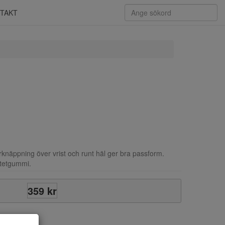
TAKT
knäppning över vrist och runt häl ger bra passform.
ntetgummi.
359 kr