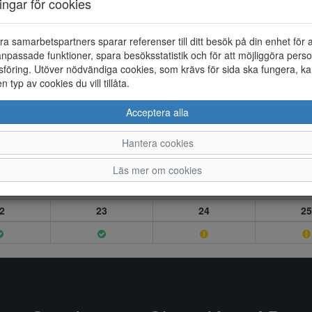
ningar för cookies
ra samarbetspartners sparar referenser till ditt besök på din enhet för 
npassade funktioner, spara besöksstatistik och för att möjliggöra perso
föring. Utöver nödvändiga cookies, som krävs för sida ska fungera, ka
en typ av cookies du vill tillåta.
Acceptera alla
Hantera cookies
Läs mer om cookies
2
23
24
25