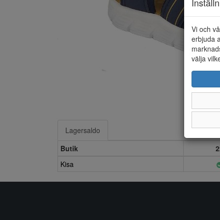
Inställ
Vi och vå
erbjuda a
marknads
välja vilk
Lagersaldo
Butik
2
Kisa