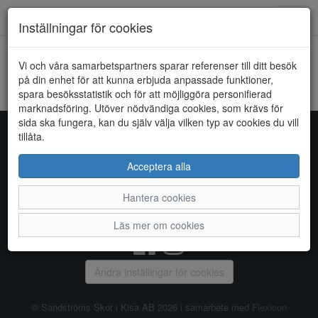
Toggl
Inställningar för cookies
navig
Vi och våra samarbetspartners sparar referenser till ditt besök
HEM
SUPERSOFT
på din enhet för att kunna erbjuda anpassade funktioner,
spara besöksstatistik och för att möjliggöra personifierad
Kunde inte hitta några artiklar...
marknadsföring. Utöver nödvändiga cookies, som krävs för
sida ska fungera, kan du själv välja vilken typ av cookies du vill
tillåta.
Sandströms Skor i Kisa AB
Acceptera alla
Storgatan 14, 590 38 KISA, Telefon:
0494 - 100 03
Hantera cookies
Vanliga frågor
|
Om oss
|
Kontakta oss
|
Öppettider
Läs mer om cookies
Ändra inställingar för cookies
© Sandströms Skor i Kisa AB 2026 i samarbete med
Flexicon