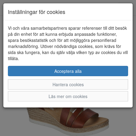
Toggl
Inställningar för cookies
navig
Vi och våra samarbetspartners sparar referenser till ditt besök
HEM
RIEKER
på din enhet för att kunna erbjuda anpassade funktioner,
spara besöksstatistik och för att möjliggöra personifierad
marknadsföring. Utöver nödvändiga cookies, som krävs för
sida ska fungera, kan du själv välja vilken typ av cookies du vill
tillåta.
Acceptera alla
Hantera cookies
Läs mer om cookies