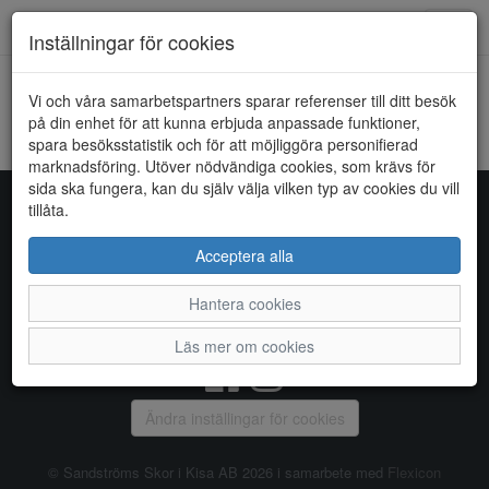
Toggl
Inställningar för cookies
navig
Vi och våra samarbetspartners sparar referenser till ditt besök
HEM
EVER GREEN
på din enhet för att kunna erbjuda anpassade funktioner,
spara besöksstatistik och för att möjliggöra personifierad
Kunde inte hitta några artiklar...
marknadsföring. Utöver nödvändiga cookies, som krävs för
sida ska fungera, kan du själv välja vilken typ av cookies du vill
tillåta.
Sandströms Skor i Kisa AB
Acceptera alla
Storgatan 14, 590 38 KISA, Telefon:
0494 - 100 03
Hantera cookies
Vanliga frågor
|
Om oss
|
Kontakta oss
|
Öppettider
Läs mer om cookies
Ändra inställingar för cookies
© Sandströms Skor i Kisa AB 2026 i samarbete med
Flexicon