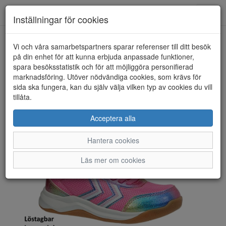
Toggl
Inställningar för cookies
navig
Vi och våra samarbetspartners sparar referenser till ditt besök
HEM
HUMMEL
på din enhet för att kunna erbjuda anpassade funktioner,
spara besöksstatistik och för att möjliggöra personifierad
marknadsföring. Utöver nödvändiga cookies, som krävs för
sida ska fungera, kan du själv välja vilken typ av cookies du vill
tillåta.
Acceptera alla
Hantera cookies
Läs mer om cookies