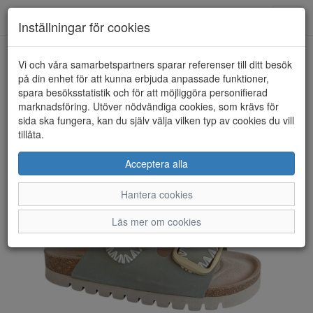
Toggl
Inställningar för cookies
navig
Vi och våra samarbetspartners sparar referenser till ditt besök
HEM
NATURAL SENSE
på din enhet för att kunna erbjuda anpassade funktioner,
spara besöksstatistik och för att möjliggöra personifierad
marknadsföring. Utöver nödvändiga cookies, som krävs för
sida ska fungera, kan du själv välja vilken typ av cookies du vill
tillåta.
Acceptera alla
Hantera cookies
Läs mer om cookies