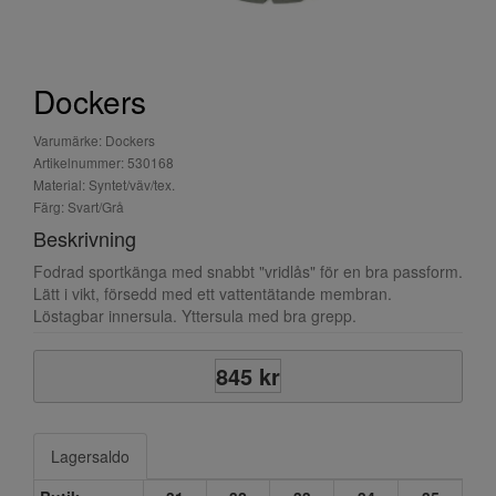
Dockers
Varumärke: Dockers
Artikelnummer: 530168
Material: Syntet/väv/tex.
Färg: Svart/Grå
Beskrivning
Fodrad sportkänga med snabbt "vridlås" för en bra passform.
Lätt i vikt, försedd med ett vattentätande membran.
Löstagbar innersula. Yttersula med bra grepp.
845 kr
Lagersaldo